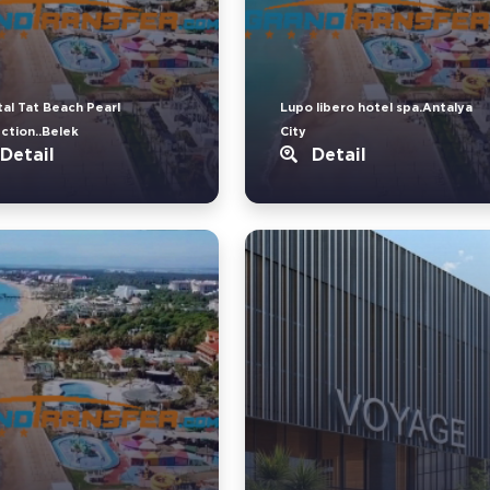
tal Tat Beach Pearl
Lupo libero hotel spa.Antalya
ection..Belek
City
Detail
Detail