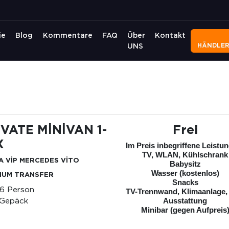
ie
Blog
Kommentare
FAQ
Über
Kontakt
HÄNDLE
UNS
İVATE MİNİVAN 1-
Frei
X
Im Preis inbegriffene Leistu
TV, WLAN, Kühlschrank
A VİP MERCEDES VİTO
Babysitz
Wasser (kostenlos)
IUM TRANSFER
Snacks
-6 Person
TV-Trennwand, Klimaanlage,
 Gepäck
Ausstattung
Minibar (gegen Aufpreis