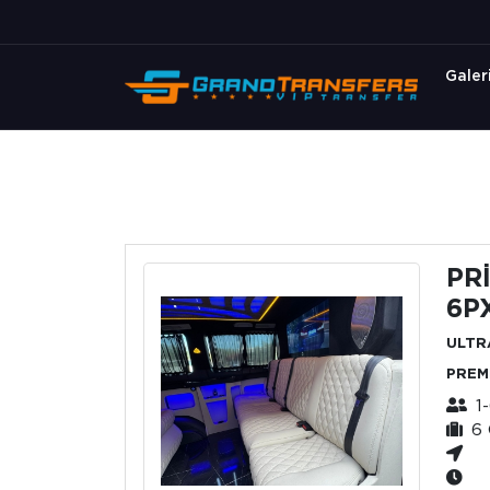
Galer
PR
6P
ULTR
PREM
1
6