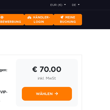
EUR (€)
DE
HÄNDLER-
MEINE
RBEWERBUNG
LOGIN
BUCHUNG
€ 70.00
ngen:
inkl. MwSt
 VIP-
WÄHLEN
)