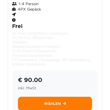
1-4 Person
4PX Gepäck
Frei
Im Preis inbegriffene Leistungen:
TV, WLAN, Kühlschrank
Babysitz
Wasser (kostenlos)+
Snacks
Rolls-Royce Scheinwerfer
Premium Soundsystem
TV-Trennwand, Klimaanlage, VIP-Ausstattung
Minibar (kostenlos)
€ 90.00
inkl. MwSt
WÄHLEN