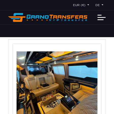
EUR (€)
DE