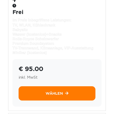
Frei
Im Preis inbegriffene Leistungen:
TV, WLAN, Kühlschrank
Babysitz
Wasser (kostenlos)+
Snacks
Rolls-Royce Scheinwerfer
Premium Soundsystem
TV-Trennwand, Klimaanlage, VIP-Ausstattung
Minibar (kostenlos)
€ 95.00
inkl. MwSt
WÄHLEN