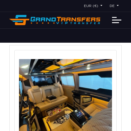
EUR (€)
DE