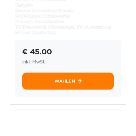
Babysitz
Wasser (kostenlos)+
Snacks
Rolls-Royce Scheinwerfer
Premium Soundsystem
TV-Trennwand, Klimaanlage, VIP-Ausstattung
Minibar (kostenlos)
€ 45.00
inkl. MwSt
WÄHLEN