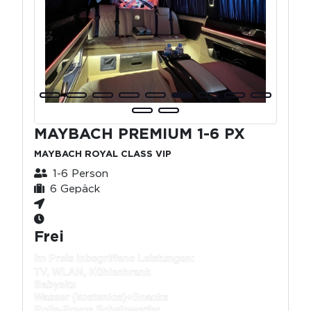
MAYBACH PREMIUM 1-6 PX
MAYBACH ROYAL CLASS VIP
1-6 Person
6 Gepäck
Frei
Im Preis inbegriffene Leistungen:
TV, WLAN, Kühlschrank
Babysitz
Wasser (kostenlos)+
Snacks
Rolls-Royce Scheinwerfer