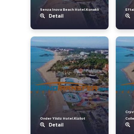
Senza Inova Beach Hotel.Konakli
Eftal
Detail
Crys
Onder Yildiz Hotel.Kizilot
Coll
Detail