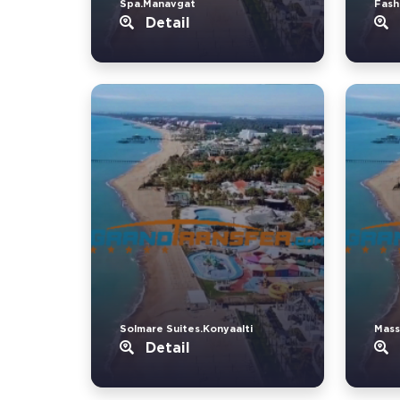
Spa.Manavgat
Fash
Detail
Solmare Suites.Konyaalti
Mass
Detail