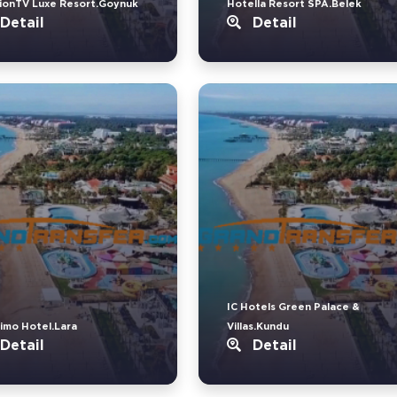
ionTV Luxe Resort.Goynuk
Hotella Resort SPA.Belek
Detail
Detail
IC Hotels Green Palace &
imo Hotel.Lara
Villas.Kundu
Detail
Detail