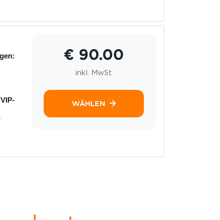
€ 90.00
ngen:
inkl. MwSt
 VIP-
WÄHLEN
)