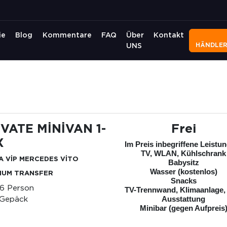
ie
Blog
Kommentare
FAQ
Über
Kontakt
HÄNDLE
UNS
İVATE MİNİVAN 1-
Frei
X
Im Preis inbegriffene Leistu
TV, WLAN, Kühlschrank
A VİP MERCEDES VİTO
Babysitz
Wasser (kostenlos)
IUM TRANSFER
Snacks
-6 Person
TV-Trennwand, Klimaanlage,
 Gepäck
Ausstattung
Minibar (gegen Aufpreis