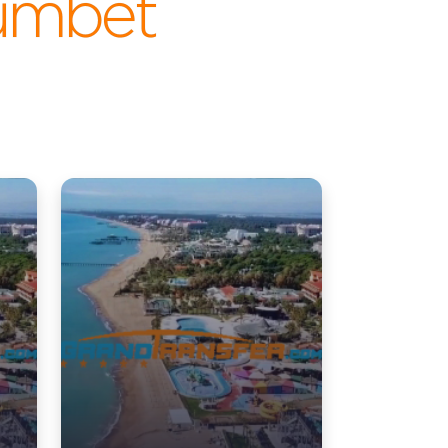
ümbet