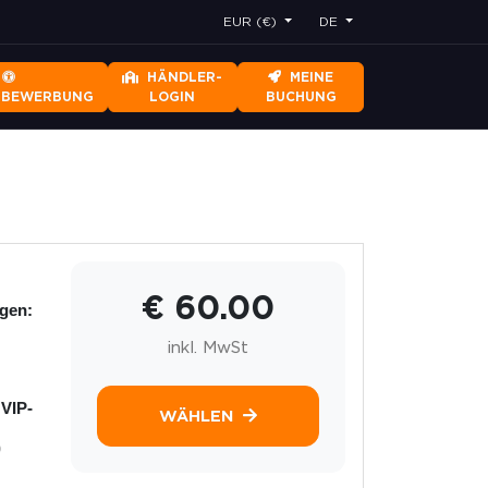
EUR (€)
DE
HÄNDLER-
MEINE
RBEWERBUNG
LOGIN
BUCHUNG
€ 60.00
ngen:
inkl. MwSt
 VIP-
WÄHLEN
)