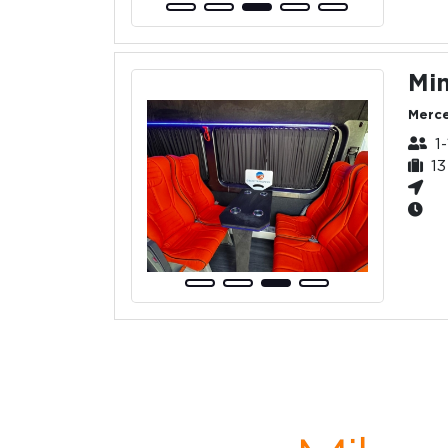
Min
Merce
1
13