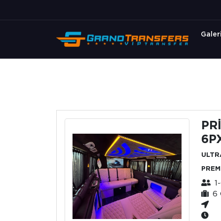
Galer
PR
6P
ULTR
PREM
1
6