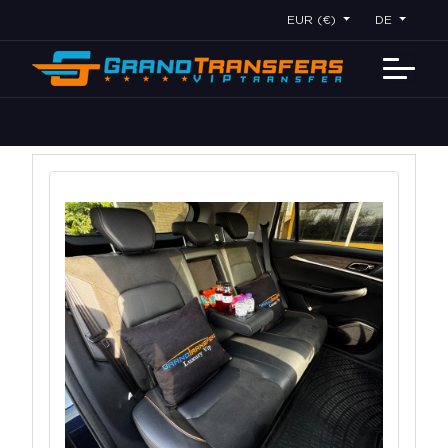
EUR (€)
DE