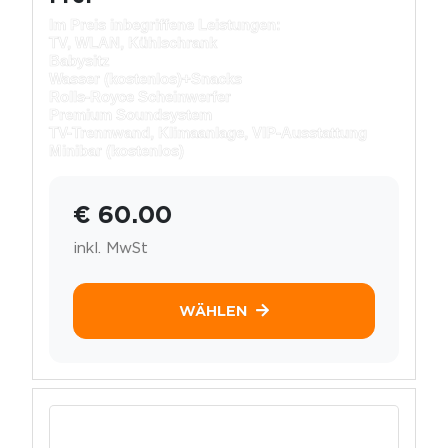
Im Preis inbegriffene Leistungen:
TV, WLAN, Kühlschrank
Babysitz
Wasser (kostenlos)+
Snacks
Rolls-Royce Scheinwerfer
Premium Soundsystem
TV-Trennwand, Klimaanlage, VIP-Ausstattung
Minibar (kostenlos)
€ 60.00
inkl. MwSt
WÄHLEN