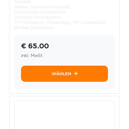
Babysitz
Wasser (kostenlos)+
Snacks
Rolls-Royce Scheinwerfer
Premium Soundsystem
TV-Trennwand, Klimaanlage, VIP-Ausstattung
Minibar (kostenlos)
€ 65.00
inkl. MwSt
WÄHLEN