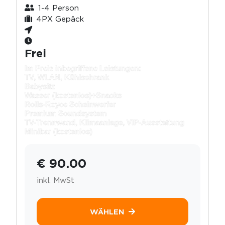
1-4 Person
4PX Gepäck
Frei
Im Preis inbegriffene Leistungen:
TV, WLAN, Kühlschrank
Babysitz
Wasser (kostenlos)+
Snacks
Rolls-Royce Scheinwerfer
Premium Soundsystem
TV-Trennwand, Klimaanlage, VIP-Ausstattung
Minibar (kostenlos)
€ 90.00
inkl. MwSt
WÄHLEN