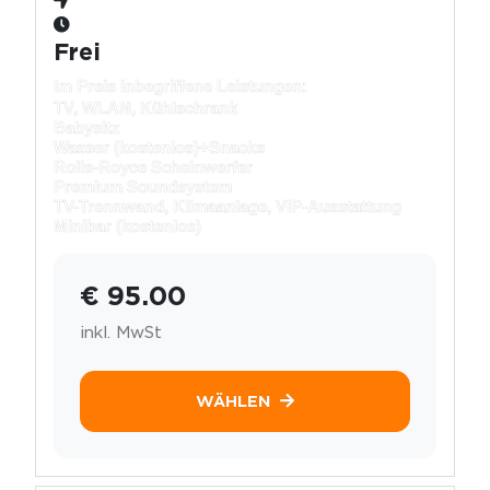
Frei
Im Preis inbegriffene Leistungen:
TV, WLAN, Kühlschrank
Babysitz
Wasser (kostenlos)+
Snacks
Rolls-Royce Scheinwerfer
Premium Soundsystem
TV-Trennwand, Klimaanlage, VIP-Ausstattung
Minibar (kostenlos)
€ 95.00
inkl. MwSt
WÄHLEN