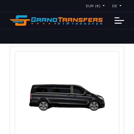
EUR (€)
DE