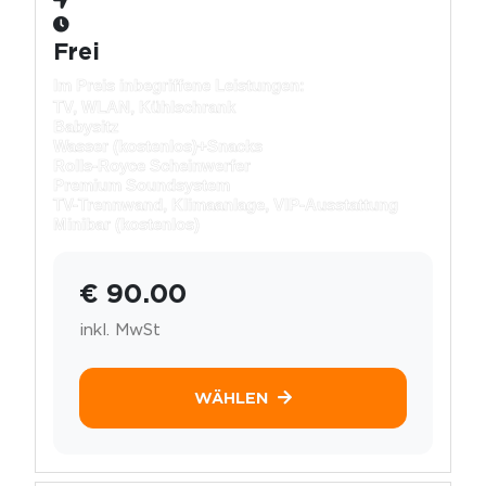
Frei
Im Preis inbegriffene Leistungen:
TV, WLAN, Kühlschrank
Babysitz
Wasser (kostenlos)+
Snacks
Rolls-Royce Scheinwerfer
Premium Soundsystem
TV-Trennwand, Klimaanlage, VIP-Ausstattung
Minibar (kostenlos)
€ 90.00
inkl. MwSt
WÄHLEN