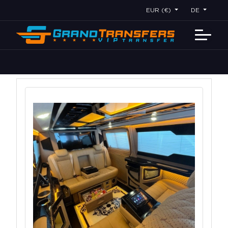
EUR (€)
DE