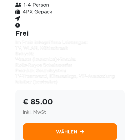
1-4 Person
4PX Gepäck
Frei
Im Preis inbegriffene Leistungen:
TV, WLAN, Kühlschrank
Babysitz
Wasser (kostenlos)+
Snacks
Rolls-Royce Scheinwerfer
Premium Soundsystem
TV-Trennwand, Klimaanlage, VIP-Ausstattung
Minibar (kostenlos)
€ 85.00
inkl. MwSt
WÄHLEN