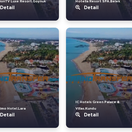
ionTV Luxe Resort.Goynuk
Hotella Resort SPA.Belek
Detail
Detail
IC Hotels Green Palace &
imo Hotel.Lara
Villas.Kundu
Detail
Detail