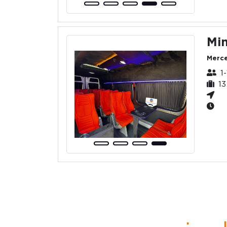
Min
Merce
1
13