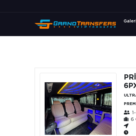
Galer
PR
6P
ULTR
PREM
1
6