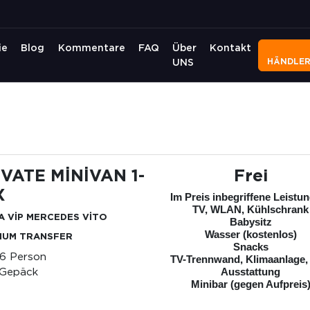
ie
Blog
Kommentare
FAQ
Über
Kontakt
HÄNDLE
UNS
İVATE MİNİVAN 1-
Frei
X
Im Preis inbegriffene Leistu
TV, WLAN, Kühlschrank
A VİP MERCEDES VİTO
Babysitz
Wasser (kostenlos)
IUM TRANSFER
Snacks
-6 Person
TV-Trennwand, Klimaanlage,
 Gepäck
Ausstattung
Minibar (gegen Aufpreis