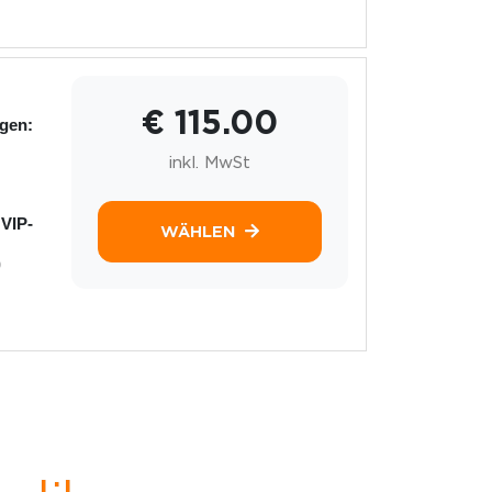
€ 115.00
ngen:
inkl. MwSt
 VIP-
WÄHLEN
)