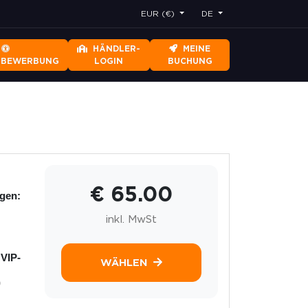
EUR (€)
DE
HÄNDLER-
MEINE
RBEWERBUNG
LOGIN
BUCHUNG
€ 65.00
ngen:
inkl. MwSt
 VIP-
WÄHLEN
)