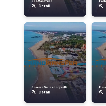
Spa.Manavgat
Fash
Detail
Solmare Suites.Konyaalti
Mass
Detail