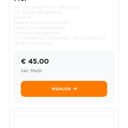
Im Preis inbegriffene Leistungen:
TV, WLAN, Kühlschrank
Babysitz
Wasser (kostenlos)+
Snacks
Rolls-Royce Scheinwerfer
Premium Soundsystem
TV-Trennwand, Klimaanlage, VIP-Ausstattung
Minibar (kostenlos)
€ 45.00
inkl. MwSt
WÄHLEN