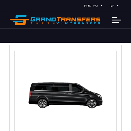
EUR (€)
DE