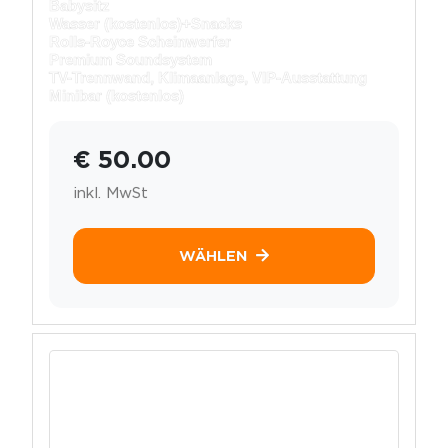
Babysitz
Wasser (kostenlos)+
Snacks
Rolls-Royce Scheinwerfer
Premium Soundsystem
TV-Trennwand, Klimaanlage, VIP-Ausstattung
Minibar (kostenlos)
€ 50.00
inkl. MwSt
WÄHLEN