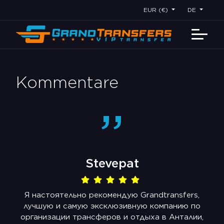
EUR (€)
DE
Kommentare
”
Stevepat
Я настоятельно рекомендую Grandtransfers,
rs
лучшую и самую эксклюзивную компанию по
n
организации трансферов и отдыха в Анталии,