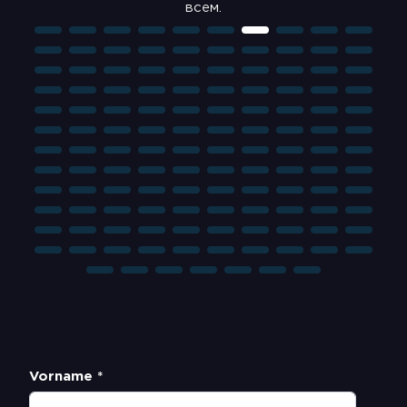
ne
всем.
e
Vorname *