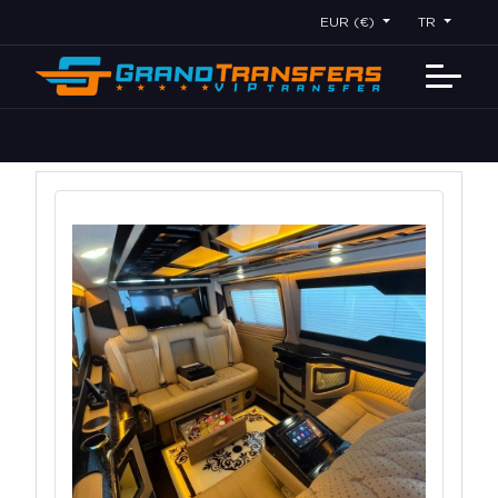
EUR (€)
TR