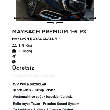
MAYBACH PREMIUM 1-6 PX
MAYBACH ROYAL CLASS VIP
1-6 Kişi
6 Bagaj
Ücretsiz
Fiyata Dahil Hizmetlerdir.
TV & WİFİ & BUZDOLAP
Bebek koltuk - Full Vip Service
Atıştırmalık ve soğuk içecekler ücretsiz
Rolls-royce Tavan - Premiım Sound System
Tv Arabölme & Klima & Custom Desing