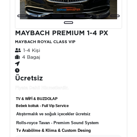
MAYBACH PREMIUM 1-4 PX
MAYBACH ROYAL CLASS VIP
1-4 Kişi
4 Bagaj
Ücretsiz
Fiyata Dahil Hizmetlerdir.
TV & WİFİ & BUZDOLAP
Bebek koltuk - Full Vip Service
Atıştırmalık ve soğuk içecekler ücretsiz
Rolls-royce Tavan - Premiım Sound System
Tv Arabölme & Klima & Custom Desing