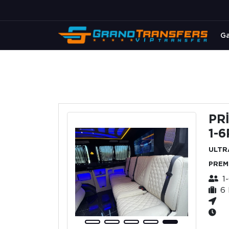
Ga
PR
1-6
ULTR
PREM
1-
6 