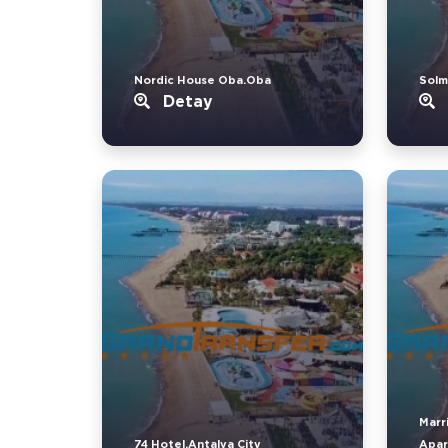
Nordic House Oba.Oba
Solm
Detay
Marr
74 Hotel.Antalya City
Apar