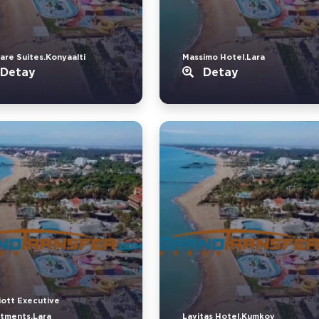
are Suites.Konyaalti
Massimo Hotel.Lara
Detay
Detay
iott Executive
tments.Lara
Lavitas Hotel.Kumkoy