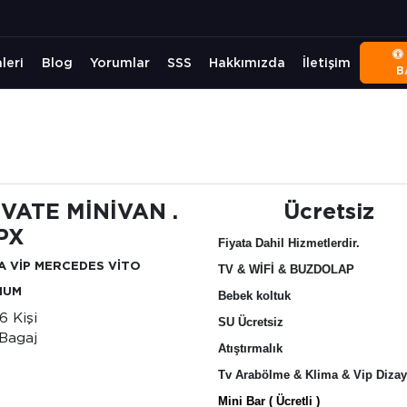
leri
Blog
Yorumlar
SSS
Hakkımızda
İletişim
B
İVATE MİNİVAN .
Ücretsiz
PX
Fiyata Dahil Hizmetlerdir.
A VİP MERCEDES VİTO
TV & WİFİ & BUZDOLAP
IUM
Bebek koltuk
6 Kişi
SU Ücretsiz
Bagaj
Atıştırmalık
Tv Arabölme & Klima & Vip Diza
Mini Bar ( Ücretli )