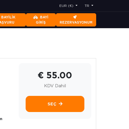
EUR (€)
TR
BAYILIK
BAYI
AŞVURU
GIRIŞ
REZERVASYONUM
€ 55.00
KDV Dahil
SEÇ
yn