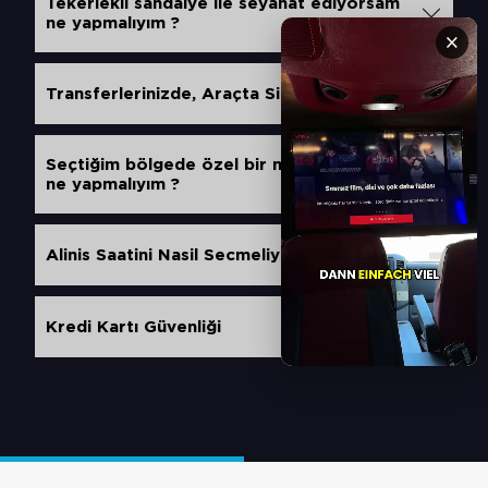
Tekerlekli sandalye ile seyahat ediyorsam
ne yapmalıyım ?
×
Transferlerinizde, Araçta Sigara içilirmi ?
Seçtiğim bölgede özel bir mülke gidiyorum,
ne yapmalıyım ?
Alinis Saatini Nasil Secmeliyim ?
Kredi Kartı Güvenliği