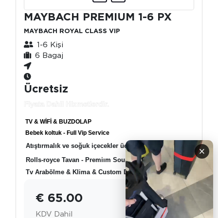
MAYBACH PREMIUM 1-6 PX
MAYBACH ROYAL CLASS VIP
1-6 Kişi
6 Bagaj
Ücretsiz
Fiyata Dahil Hizmetlerdir.
TV & WİFİ & BUZDOLAP
Bebek koltuk - Full Vip Service
Atıştırmalık ve soğuk içecekler ücretsiz
×
Rolls-royce Tavan - Premiım Sound System
Tv Arabölme & Klima & Custom Desing
€ 65.00
KDV Dahil