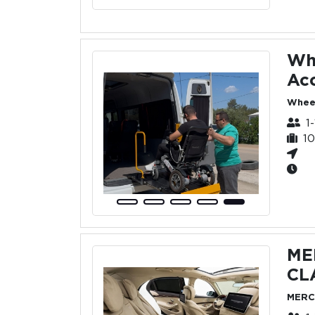
Wh
Acc
Wheel
1
10
ME
CL
MERC