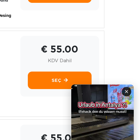
ound
Desing
€ 55.00
KDV Dahil
SEÇ
×
€ 55.00
.