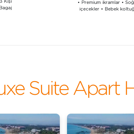
3 Kişi
• Premium ikramlar • So
Bagaj
içecekler • Bebek koltu
uxe Suite Apart H