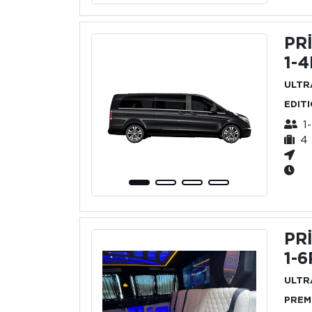
PR
1-
ULTR
EDIT
1
4 
PR
1-6
ULTR
PREM