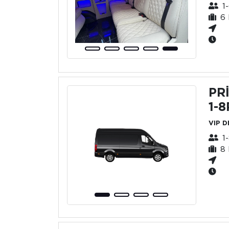
1-
6 
PR
1-8
VIP 
1-
8 