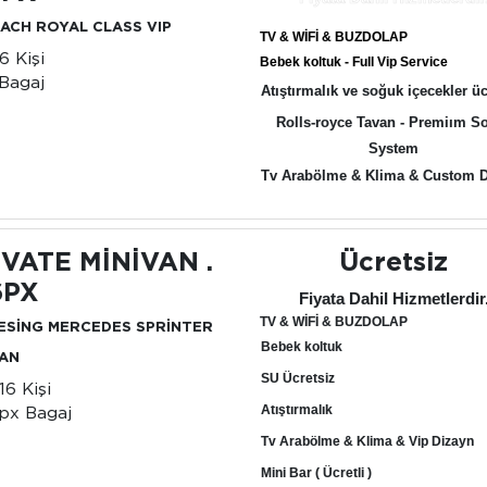
ACH ROYAL CLASS VIP
TV & WİFİ & BUZDOLAP
6 Kişi
Bebek koltuk - Full Vip Service
Bagaj
Atıştırmalık ve soğuk içecekler üc
Rolls-royce Tavan - Premiım S
System
Tv Arabölme & Klima & Custom 
İVATE MİNİVAN .
Ücretsiz
6PX
Fiyata Dahil Hizmetlerdir
TV & WİFİ & BUZDOLAP
DESİNG MERCEDES SPRİNTER
Bebek koltuk
VAN
SU Ücretsiz
16 Kişi
px Bagaj
Atıştırmalık
Tv Arabölme & Klima & Vip Dizayn
Mini Bar ( Ücretli )