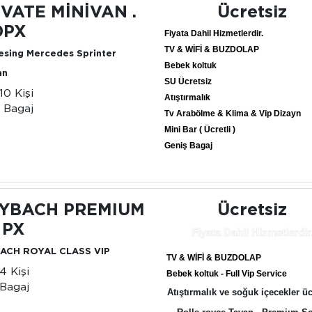
İVATE MİNİVAN .
Ücretsiz
0PX
Fiyata Dahil Hizmetlerdir.
TV & WİFİ & BUZDOLAP
esing Mercedes Sprinter
Bebek koltuk
an
SU Ücretsiz
-10 Kişi
Atıştırmalık
 Bagaj
Tv Arabölme & Klima & Vip Dizayn
Mini Bar ( Ücretli )
Geniş Bagaj
YBACH PREMIUM
Ücretsiz
 PX
Fiyata Dahil Hizmetlerdir
ACH ROYAL CLASS VIP
TV & WİFİ & BUZDOLAP
-4 Kişi
Bebek koltuk - Full Vip Service
Bagaj
Atıştırmalık ve soğuk içecekler üc