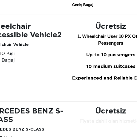
Geniş Bagaj
eelchair
Ücretsiz
essible Vehicle2
1. Wheelchair User 10 PX O
Pessengers
chair Vehicle
-10 Kişi
Up to 10 passengers
 Bagaj
10 medium suitcases
Experienced and Reliable D
RCEDES BENZ S-
Ücretsiz
ASS
Fiyata dahil olan hizmetl
EDES BENZ S-CLASS