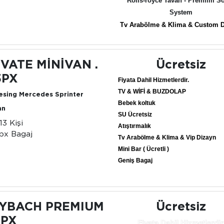
Rolls-royce Tavan - Premiım S
System
Tv Arabölme & Klima & Custom 
İVATE MİNİVAN .
Ücretsiz
3PX
Fiyata Dahil Hizmetlerdir.
TV & WİFİ & BUZDOLAP
esing Mercedes Sprinter
Bebek koltuk
an
SU Ücretsiz
13 Kişi
Atıştırmalık
px Bagaj
Tv Arabölme & Klima & Vip Dizayn
Mini Bar ( Ücretli )
Geniş Bagaj
YBACH PREMIUM
Ücretsiz
 PX
Fiyata Dahil Hizmetlerdir