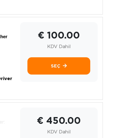
€ 100.00
ther
KDV Dahil
SEÇ
river
€ 450.00
er:
KDV Dahil