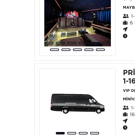
MAYB
1-
6 
PR
1-1
VIP 
MİNİ
1-
16