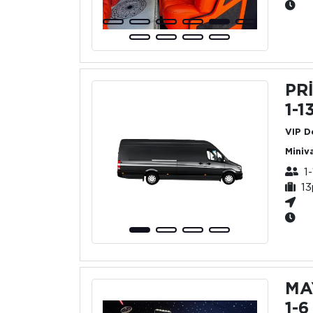
PR
1-1
VIP D
Miniv
1-
13
MA
1-6