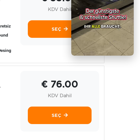
KDV Dahil
retsiz
SEÇ
ound
Desing
€ 76.00
.
KDV Dahil
SEÇ