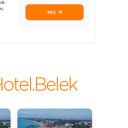
ğuk
ğu
SEÇ
otel.Belek