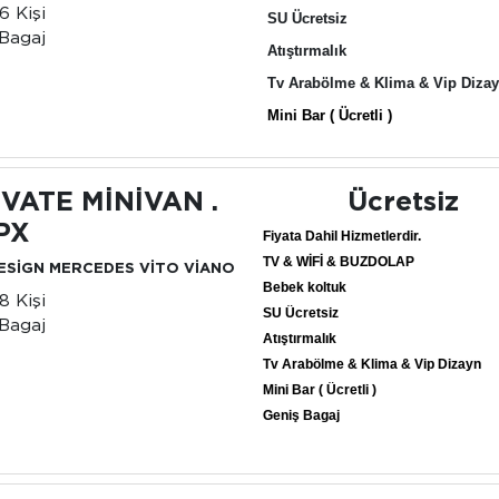
6 Kişi
SU Ücretsiz
Bagaj
Atıştırmalık
Tv Arabölme & Klima & Vip Diza
Mini Bar ( Ücretli )
İVATE MİNİVAN .
Ücretsiz
PX
Fiyata Dahil Hizmetlerdir.
TV & WİFİ & BUZDOLAP
DESİGN MERCEDES VİTO VİANO
Bebek koltuk
8 Kişi
SU Ücretsiz
Bagaj
Atıştırmalık
Tv Arabölme & Klima & Vip Dizayn
Mini Bar ( Ücretli )
Geniş Bagaj