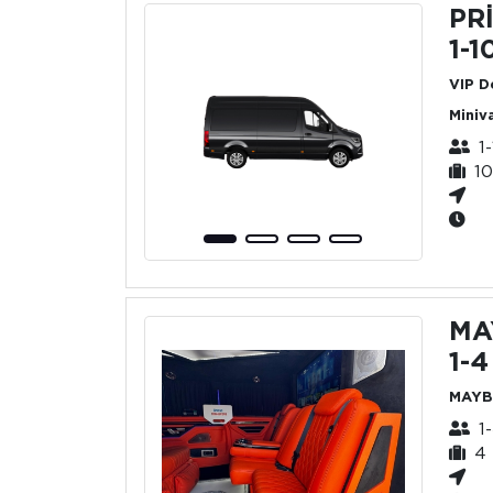
PR
1-1
VIP D
Miniv
1
10
MA
1-4
MAYB
1
4 