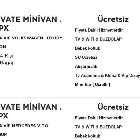
İVATE MİNİVAN .
Ücretsiz
4PX
Fiyata Dahil Hizmetlerdir.
A VİP VOLKSWAGEN LUXURY
TV & WİFİ & BUZDOLAP
ION
Bebek koltuk
-4 Kişi
SU Ücretsiz
Bagaj
Atıştırmalık
Tv Arabölme & Klima & Vip Diza
Mini Bar ( Ücretli )
İVATE MİNİVAN .
Ücretsiz
PX
Fiyata Dahil Hizmetlerdir.
A VİP MERCEDES VİTO
TV & WİFİ & BUZDOLAP
IUM
Bebek koltuk