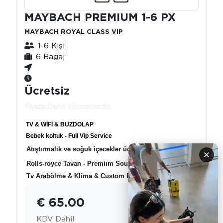
MAYBACH PREMIUM 1-6 PX
MAYBACH ROYAL CLASS VIP
1-6 Kişi
6 Bagaj
Ücretsiz
Fiyata Dahil Hizmetlerdir.
TV & WİFİ & BUZDOLAP
Bebek koltuk - Full Vip Service
Atıştırmalık ve soğuk içecekler ücretsiz
×
Rolls-royce Tavan - Premiım Sound System
Tv Arabölme & Klima & Custom Desing
€ 65.00
KDV Dahil