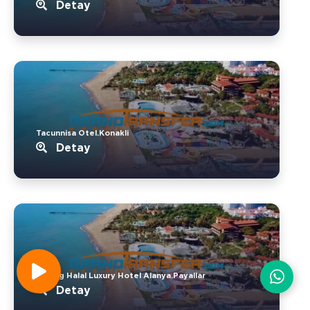
Detay
Tacunnisa Otel.Konakli
Detay
Simurg Halal Luxury Hotel Alanya.Payallar
Detay