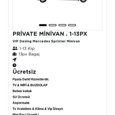
PRİVATE MİNİVAN . 1-13PX
VIP Desing Mercedes Sprinter Minivan
1-13 Kişi
13px Bagaj
Ücretsiz
Fiyata Dahil Hizmetlerdir.
TV & WİFİ & BUZDOLAP
Bebek koltuk
SU Ücretsiz
Atıştırmalık
Tv Arabölme & Klima & Vip Dizayn
Mini Bar ( Ücretli )