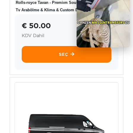
Rolls-royce Tavan - Premiım Sound System
Tv Arabölme & Klima & Custom Desing
€ 50.00
KDV Dahil
SEÇ