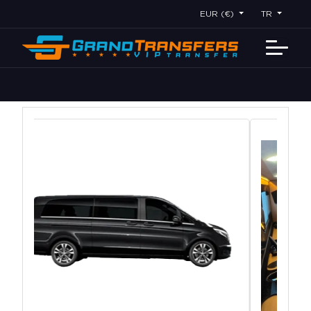
EUR (€)
TR