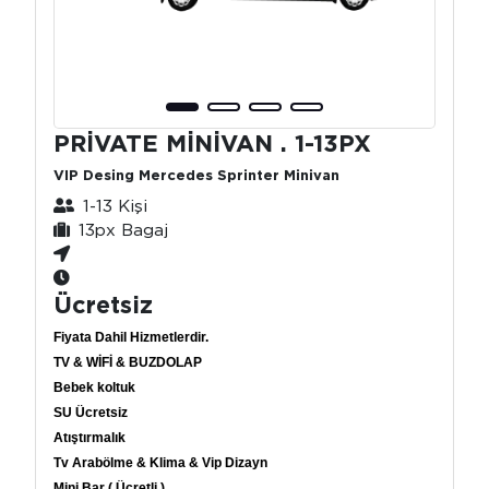
PRİVATE MİNİVAN . 1-13PX
VIP Desing Mercedes Sprinter Minivan
1-13 Kişi
13px Bagaj
Ücretsiz
Fiyata Dahil Hizmetlerdir.
TV & WİFİ & BUZDOLAP
Bebek koltuk
SU Ücretsiz
Atıştırmalık
Tv Arabölme & Klima & Vip Dizayn
Mini Bar ( Ücretli )