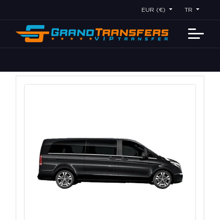
EUR (€)
TR