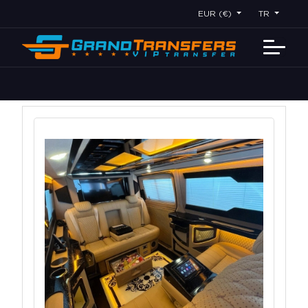
EUR (€)
TR