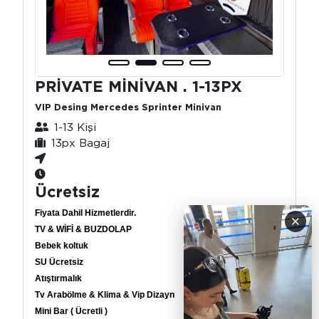
PRİVATE MİNİVAN . 1-13PX
VIP Desing Mercedes Sprinter Minivan
1-13 Kişi
13px Bagaj
Ücretsiz
Fiyata Dahil Hizmetlerdir.
×
TV & WİFİ & BUZDOLAP
Bebek koltuk
SU Ücretsiz
Atıştırmalık
Tv Arabölme & Klima & Vip Dizayn
Mini Bar ( Ücretli )