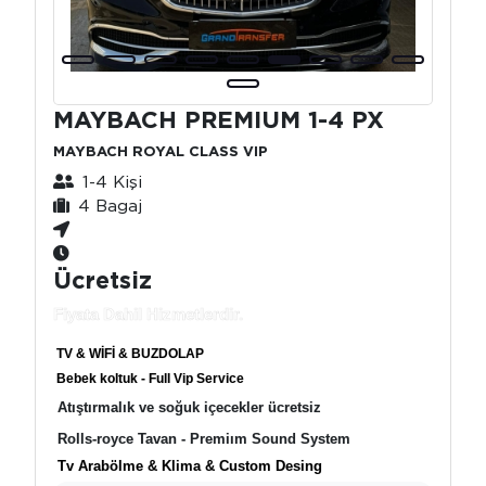
MAYBACH PREMIUM 1-4 PX
MAYBACH ROYAL CLASS VIP
1-4 Kişi
4 Bagaj
Ücretsiz
Fiyata Dahil Hizmetlerdir.
TV & WİFİ & BUZDOLAP
Bebek koltuk - Full Vip Service
Atıştırmalık ve soğuk içecekler ücretsiz
Rolls-royce Tavan - Premiım Sound System
Tv Arabölme & Klima & Custom Desing