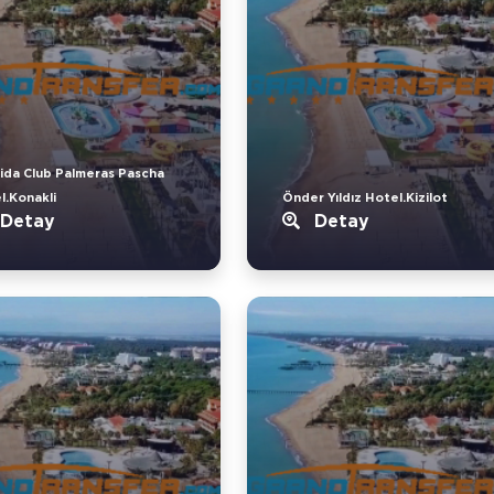
ida Club Palmeras Pascha
l.Konakli
Önder Yıldız Hotel.Kizilot
Detay
Detay