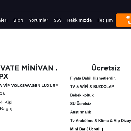
leri
Blog
Yorumlar
SSS
Hakkımızda
İletişim
B
İVATE MİNİVAN .
Ücretsiz
4PX
Fiyata Dahil Hizmetlerdir.
A VİP VOLKSWAGEN LUXURY
TV & WİFİ & BUZDOLAP
ION
Bebek koltuk
-4 Kişi
SU Ücretsiz
Bagaj
Atıştırmalık
Tv Arabölme & Klima & Vip Diza
Mini Bar ( Ücretli )