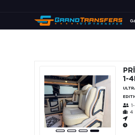
Ga
PR
1-
ULTR
EDIT
1
4 