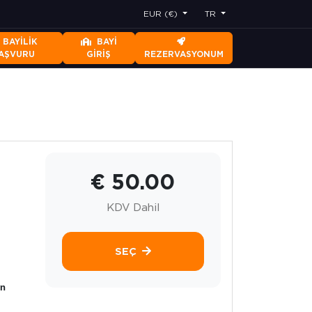
EUR (€)
TR
BAYILIK
BAYI
AŞVURU
GIRIŞ
REZERVASYONUM
€ 50.00
KDV Dahil
SEÇ
yn