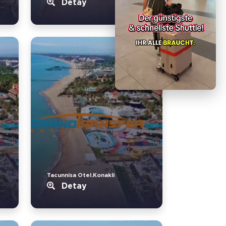
Detay
Tacunnisa Otel.Konakli
Detay