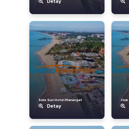
Detay
Side Sun Hotel.Manavgat
Club
Detay