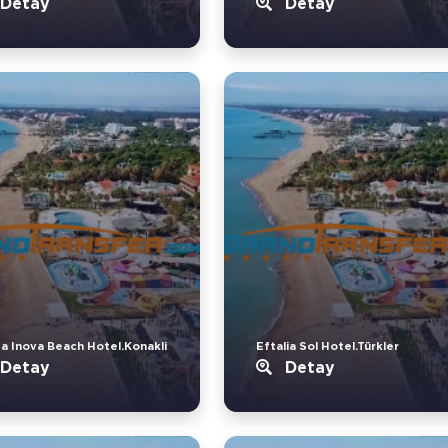
Detay
Detay
a Inova Beach Hotel.Konakli
Eftalia Sol Hotel.Türkler
Detay
Detay