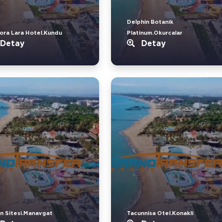
Delphin Botanik
ora Lara Hotel.Kundu
Platinum.Okurcalar
Detay
Detay
n Sitesi.Manavgat
Tacunnisa Otel.Konakli