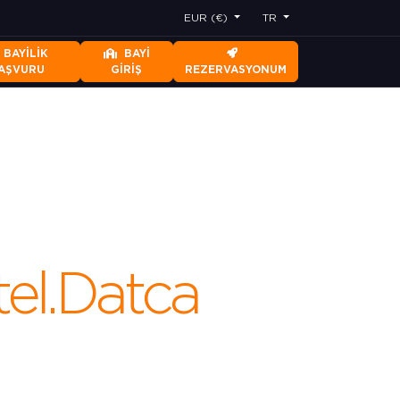
EUR (€)
TR
BAYILIK
BAYI
AŞVURU
GIRIŞ
REZERVASYONUM
el.Datca