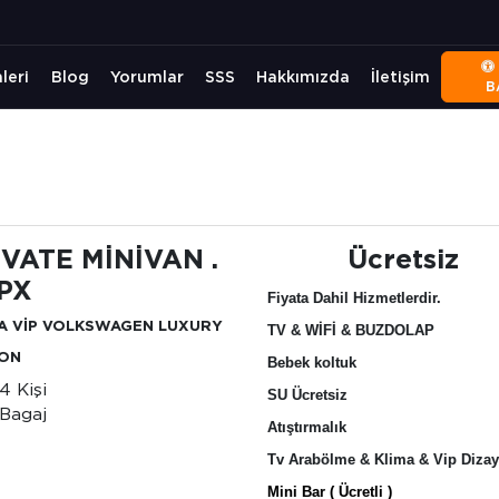
leri
Blog
Yorumlar
SSS
Hakkımızda
İletişim
B
İVATE MİNİVAN .
Ücretsiz
4PX
Fiyata Dahil Hizmetlerdir.
A VİP VOLKSWAGEN LUXURY
TV & WİFİ & BUZDOLAP
ION
Bebek koltuk
-4 Kişi
SU Ücretsiz
Bagaj
Atıştırmalık
Tv Arabölme & Klima & Vip Diza
Mini Bar ( Ücretli )