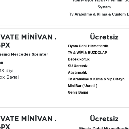
Rolls-royce Tavan - Premiım S
System
Tv Arabölme & Klima & Custom 
İVATE MİNİVAN .
Ücretsiz
3PX
Fiyata Dahil Hizmetlerdir.
TV & WİFİ & BUZDOLAP
esing Mercedes Sprinter
Bebek koltuk
an
SU Ücretsiz
13 Kişi
Atıştırmalık
px Bagaj
Tv Arabölme & Klima & Vip Dizayn
Mini Bar ( Ücretli )
Geniş Bagaj
İVATE MİNİVAN .
Ücretsiz
6PX
Fiyata Dahil Hizmetlerdir