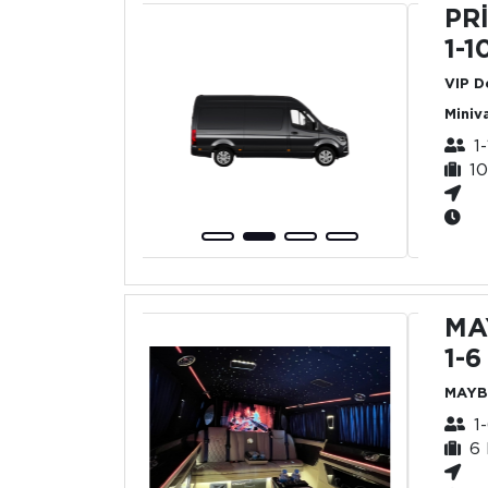
PR
1-1
VIP D
Miniv
1
10
MA
1-6
MAYB
1-
6 