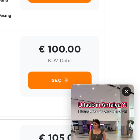
ound
Desing
€ 100.00
KDV Dahil
SEÇ
×
€ 105.00
.