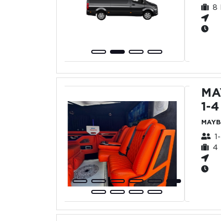
8 
MA
1-4
MAYB
1
4 