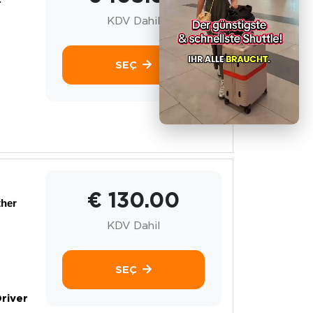
KDV Dahil
SEÇ
€ 130.00
ther
KDV Dahil
SEÇ
river