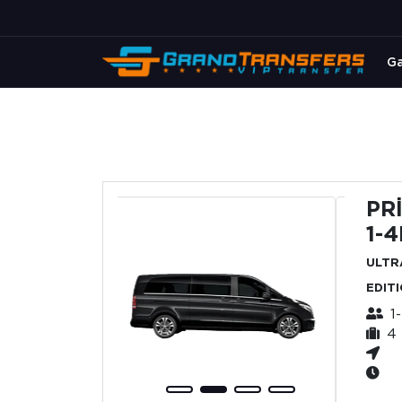
Ga
PR
1-
ULTR
EDIT
1
4 