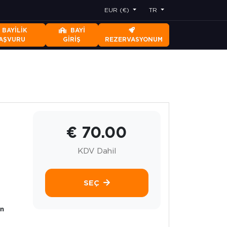
EUR (€)
TR
BAYILIK
BAYI
AŞVURU
GIRIŞ
REZERVASYONUM
€ 70.00
KDV Dahil
SEÇ
yn