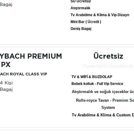
SU Ücretsiz
Bagaj
Atıştırmalık
Tv Arabölme & Klima & Vip Dizayn
Mini Bar ( Ücretli )
Geniş Bagaj
YBACH PREMIUM
Ücretsiz
 PX
Fiyata Dahil Hizmetlerdir
ACH ROYAL CLASS VIP
TV & WİFİ & BUZDOLAP
-4 Kişi
Bebek koltuk - Full Vip Service
Bagaj
Atıştırmalık ve soğuk içecekler üc
Rolls-royce Tavan - Premiım S
System
Tv Arabölme & Klima & Custom 