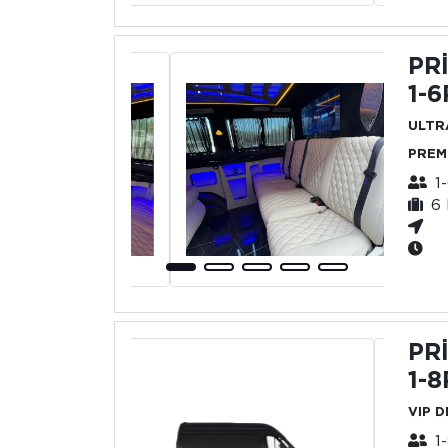
PR
1-6
ULTR
PREM
1-
6 
PR
1-8
VIP 
1-