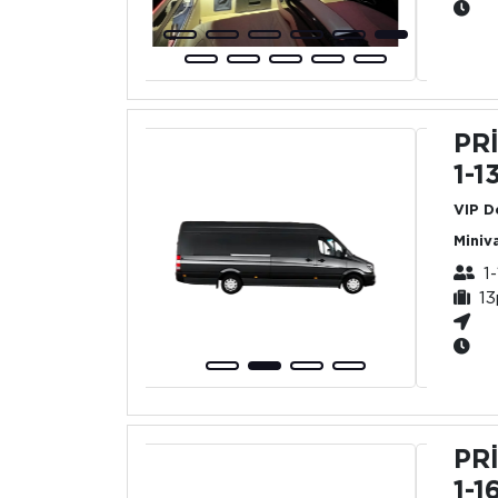
PR
1-1
VIP D
Miniv
1-
13
PR
1-1