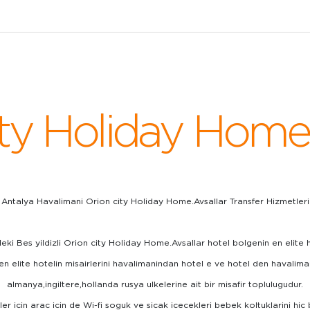
ity Holiday Home.
Antalya Havalimani Orion city Holiday Home.Avsallar Transfer Hizmetleri
i Bes yildizli Orion city Holiday Home.Avsallar hotel bolgenin en elite ho
en elite hotelin misairlerini havalimanindan hotel e ve hotel den havalima
almanya,ingiltere,hollanda rusya ulkelerine ait bir misafir toplulugudur.
r icin arac icin de Wi-fi soguk ve sicak icecekleri bebek koltuklarini hic 