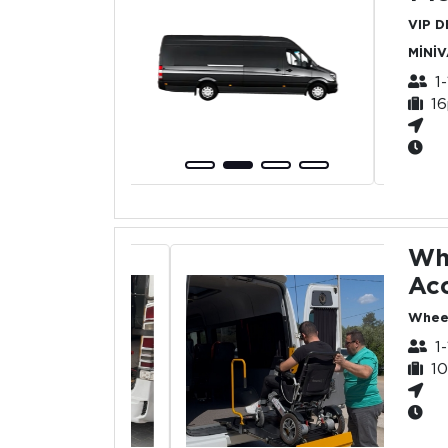
VIP 
MİNİ
1-
16
Wh
Acc
Wheel
1
10