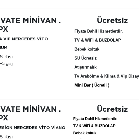
İVATE MİNİVAN .
Ücretsiz
PX
Fiyata Dahil Hizmetlerdir.
A VİP MERCEDES VİTO
TV & WİFİ & BUZDOLAP
IUM
Bebek koltuk
6 Kişi
SU Ücretsiz
Bagaj
Atıştırmalık
Tv Arabölme & Klima & Vip Diza
Mini Bar ( Ücretli )
İVATE MİNİVAN .
Ücretsiz
PX
Fiyata Dahil Hizmetlerdir.
TV & WİFİ & BUZDOLAP
DESİGN MERCEDES VİTO VİANO
Bebek koltuk
8 Kişi