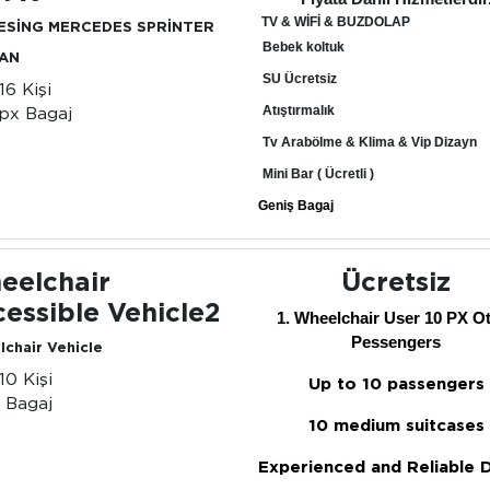
TV & WİFİ & BUZDOLAP
DESİNG MERCEDES SPRİNTER
Bebek koltuk
VAN
SU Ücretsiz
16 Kişi
px Bagaj
Atıştırmalık
Tv Arabölme & Klima & Vip Dizayn
Mini Bar ( Ücretli )
Geniş Bagaj
eelchair
Ücretsiz
essible Vehicle2
1. Wheelchair User 10 PX O
Pessengers
chair Vehicle
-10 Kişi
Up to 10 passengers
 Bagaj
10 medium suitcases
Experienced and Reliable D