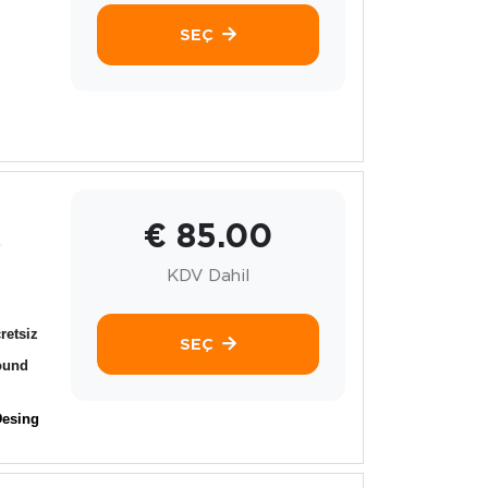
SEÇ
€ 85.00
.
KDV Dahil
retsiz
SEÇ
ound
Desing