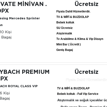
İVATE MİNİVAN .
Ücretsiz
0PX
Fiyata Dahil Hizmetlerdir.
TV & WİFİ & BUZDOLAP
esing Mercedes Sprinter
Bebek koltuk
an
SU Ücretsiz
-10 Kişi
Atıştırmalık
 Bagaj
Tv Arabölme & Klima & Vip Dizayn
Mini Bar ( Ücretli )
Geniş Bagaj
YBACH PREMIUM
Ücretsiz
 PX
Fiyata Dahil Hizmetlerdir
ACH ROYAL CLASS VIP
TV & WİFİ & BUZDOLAP
6 Kişi
Bebek koltuk - Full Vip Service
Bagaj
Atıştırmalık ve soğuk içecekler üc