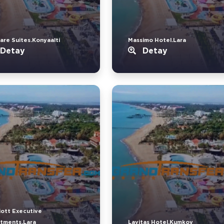
are Suites.Konyaalti
Massimo Hotel.Lara
Detay
Detay
iott Executive
tments.Lara
Lavitas Hotel.Kumkoy