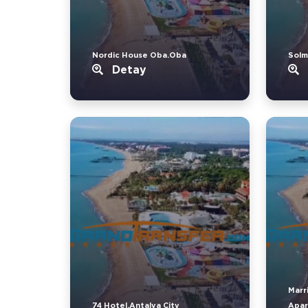
Nordic House Oba.Oba
Solm
Detay
Marr
74 Hotel.Antalya City
Apar