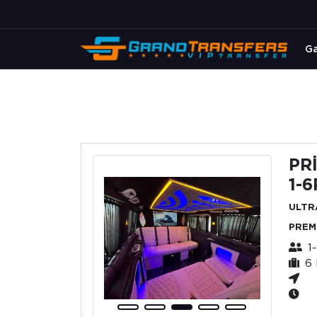
Ga
PR
1-6
ULTR
PREM
1-
6 