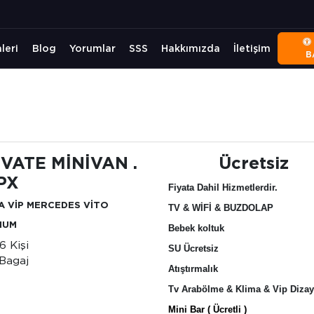
leri
Blog
Yorumlar
SSS
Hakkımızda
İletişim
B
İVATE MİNİVAN .
Ücretsiz
PX
Fiyata Dahil Hizmetlerdir.
A VİP MERCEDES VİTO
TV & WİFİ & BUZDOLAP
IUM
Bebek koltuk
6 Kişi
SU Ücretsiz
Bagaj
Atıştırmalık
Tv Arabölme & Klima & Vip Diza
Mini Bar ( Ücretli )