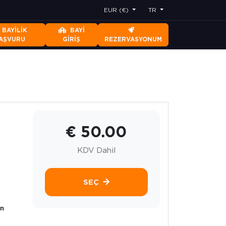
EUR (€)
TR
BAYILIK
BAYI
AŞVURU
GIRIŞ
REZERVASYONUM
€ 50.00
KDV Dahil
SEÇ
yn