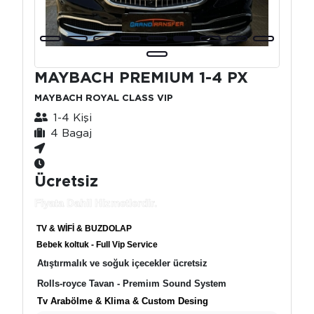
MAYBACH PREMIUM 1-4 PX
MAYBACH ROYAL CLASS VIP
1-4 Kişi
4 Bagaj
Ücretsiz
Fiyata Dahil Hizmetlerdir.
TV & WİFİ & BUZDOLAP
Bebek koltuk - Full Vip Service
Atıştırmalık ve soğuk içecekler ücretsiz
Rolls-royce Tavan - Premiım Sound System
Tv Arabölme & Klima & Custom Desing