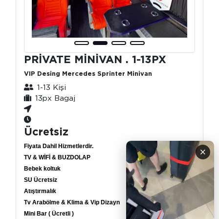
PRİVATE MİNİVAN . 1-13PX
VIP Desing Mercedes Sprinter Minivan
1-13 Kişi
13px Bagaj
Ücretsiz
Fiyata Dahil Hizmetlerdir.
×
TV & WİFİ & BUZDOLAP
Bebek koltuk
SU Ücretsiz
Atıştırmalık
Tv Arabölme & Klima & Vip Dizayn
Mini Bar ( Ücretli )