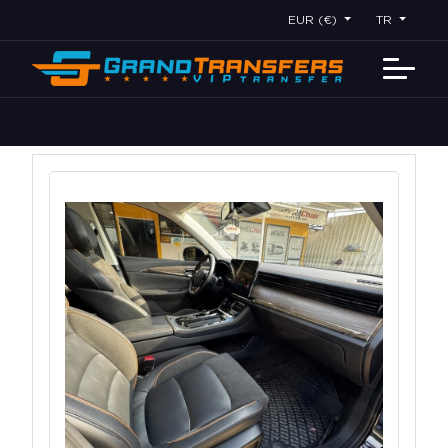
EUR (€)
TR