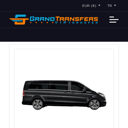
EUR (€)
TR