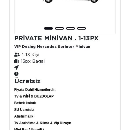
PRİVATE MİNİVAN . 1-13PX
VIP Desing Mercedes Sprinter Minivan
1-13 Kişi
13px Bagaj
Ücretsiz
Fiyata Dahil Hizmetlerdir.
TV & WİFİ & BUZDOLAP
Bebek koltuk
SU Ücretsiz
Atıştırmalık
Tv Arabölme & Klima & Vip Dizayn
Mini Bar ( Ücretli )