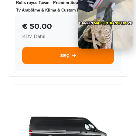
Rolls-royce Tavan - Premiım Sound System
Tv Arabölme & Klima & Custom Desing
€ 50.00
KDV Dahil
SEÇ