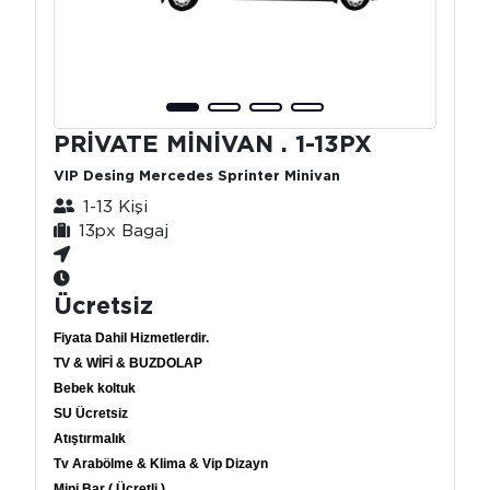
PRİVATE MİNİVAN . 1-13PX
VIP Desing Mercedes Sprinter Minivan
1-13 Kişi
13px Bagaj
Ücretsiz
Fiyata Dahil Hizmetlerdir.
TV & WİFİ & BUZDOLAP
Bebek koltuk
SU Ücretsiz
Atıştırmalık
Tv Arabölme & Klima & Vip Dizayn
Mini Bar ( Ücretli )