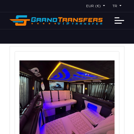
EUR (€)
TR