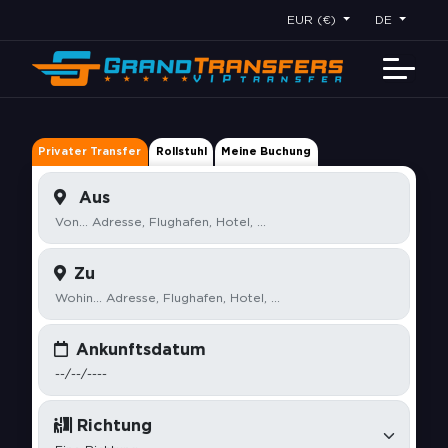
EUR (€)
DE
Privater Transfer
Rollstuhl
Meine Buchung
Aus
Zu
Ankunftsdatum
Richtung