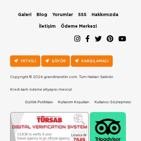
Galeri
Blog
Yorumlar
SSS
Hakkımızda
İletişim
Ödeme Merkezi
YETKİLİ
ŞÖFÖR
KARŞILAMACI
Copyright © 2024 grandtransfer.com. Tüm Hakları Saklıdır.
Kredi kartı ödeme altyapısı mevcut
Gizlilik Politikası
Kullanım Koşulları
Kullanıcı Sözleşmesi