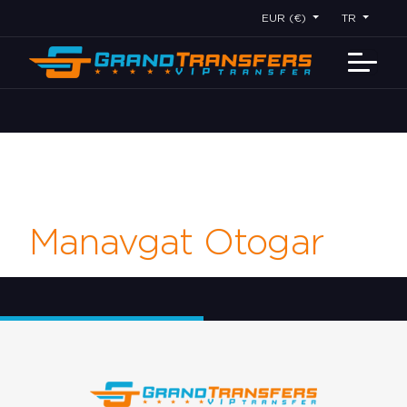
EUR (€)
TR
Manavgat Otogar