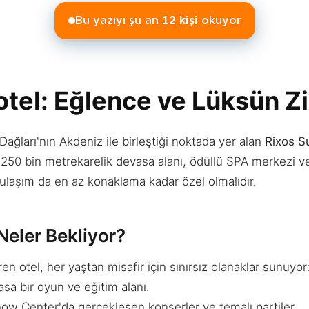
Bu yazıyı şu an
12
kişi
okuyor
tel: Eğlence ve Lüksün Zi
Dağları'nın Akdeniz ile birleştiği noktada yer alan
Rixos S
r. 250 bin metrekarelik devasa alanı, ödüllü SPA merkezi 
se ulaşım da en az konaklama kadar özel olmalıdır.
Neler Bekliyor?
ren otel, her yaştan misafir için sınırsız olanaklar sunuyor
sa bir oyun ve eğitim alanı.
ow Center'da gerçekleşen konserler ve temalı partiler.