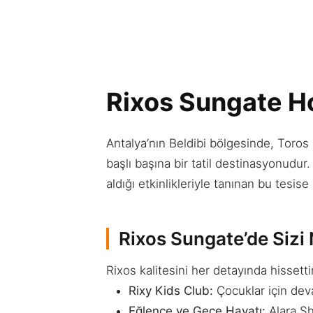
Rixos Sungate Ho
Antalya’nın Beldibi bölgesinde, Toros 
başlı başına bir tatil destinasyonudu
aldığı etkinlikleriyle tanınan bu tesi
Rixos Sungate’de Sizi 
Rixos kalitesini her detayında hissetti
Rixy Kids Club:
Çocuklar için deva
Eğlence ve Gece Hayatı:
Alara Sh