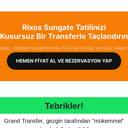
Rixos Sungate Tatilinizi
Kusursuz Bir Transferle Taçlandırın
ele, otelden havalimanına 7/24 kesintisiz ve lüks ulaşım 
HEMEN FIYAT AL VE REZERVASYON YAP
Tebrikler!
Grand Transfer, gezgin tarafından "mükemmel"