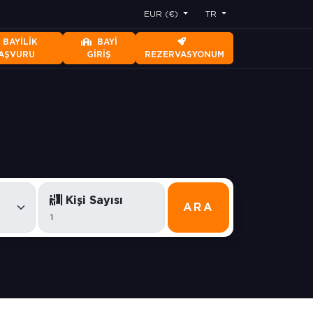
EUR (€)
TR
BAYILIK
BAYI
AŞVURU
GIRIŞ
REZERVASYONUM
Kişi Sayısı
ARA