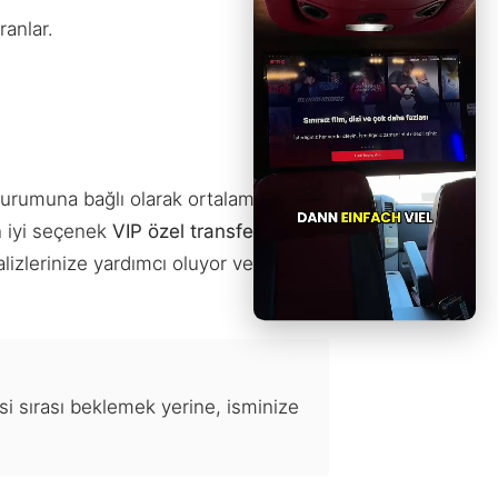
anlar.
 durumuna bağlı olarak ortalama 45
n iyi seçenek
VIP özel transfer
lizlerinize yardımcı oluyor ve klimalı,
si sırası beklemek yerine, isminize