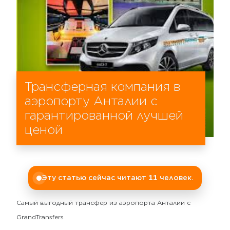
Трансферная компания в
аэропорту Анталии с
гарантированной лучшей
ценой
Эту статью сейчас читают
12
человек.
Самый выгодный трансфер из аэропорта Анталии с
GrandTransfers