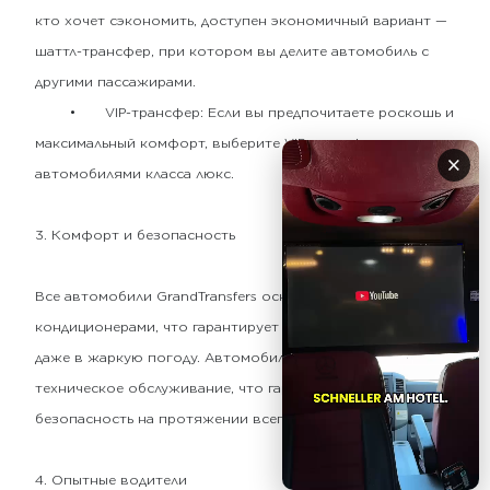
кто хочет сэкономить, доступен экономичный вариант —
шаттл-трансфер, при котором вы делите автомобиль с
другими пассажирами.
•
VIP-трансфер: Если вы предпочитаете роскошь и
максимальный комфорт, выберите VIP-трансфер с
×
автомобилями класса люкс.
3. Комфорт и безопасность
Все автомобили GrandTransfers оснащены
кондиционерами, что гарантирует комфортную поездку
даже в жаркую погоду. Автомобили регулярно проходят
техническое обслуживание, что гарантирует
безопасность на протяжении всего пути.
4. Опытные водители