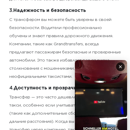
3.
Надежность и безопасность
С трансфером вы можете быть уверены в своей
безопасности. Водители профессионально
обучены и знают правила дорожного движения.
Компании, такие как Grandtransfers, всегда
предлагают пассажирам безопасные и проверенные
автомобили. Это также избавляет вас от риска
×
столкновения с мошенниками, как это бывает с
неофициальными таксистами.
4.
Доступность и прозрачность цен
Трансфер — это часто дешевле и удобнее, чем
такси, особенно если учитывать скрытые расходы
(такие как дополнительные сборы за багаж или
дальние расстояния). Когда вы заказываете
трансфер через компанию, такую как Grandtransfers,