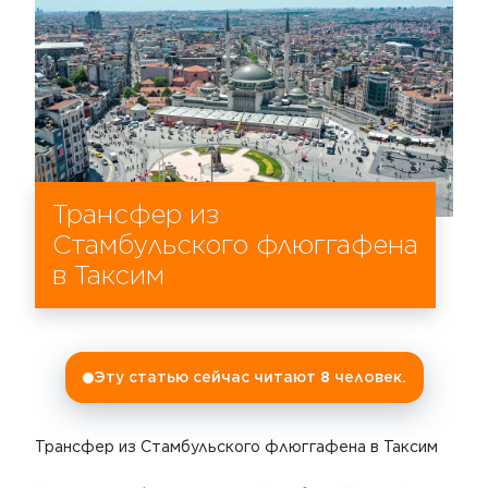
Трансфер из
Стамбульского флюггафена
в Таксим
Эту статью сейчас читают
8
человек.
Трансфер из Стамбульского флюггафена в Таксим