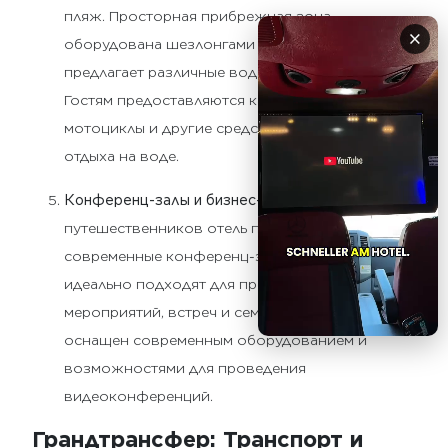
пляж. Просторная прибрежная зона
×
оборудована шезлонгами и зонтиками, а также
предлагает различные водные развлечения.
Гостям предоставляются катамараны, водные
мотоциклы и другие средства для активного
отдыха на воде.
Конференц-залы и бизнес-услуги
Для бизнес-
путешественников отель предлагает
современные конференц-залы, которые
идеально подходят для проведения различных
мероприятий, встреч и семинаров. Каждый зал
оснащен современным оборудованием и
возможностями для проведения
видеоконференций.
Грандтрансфер: Транспорт и