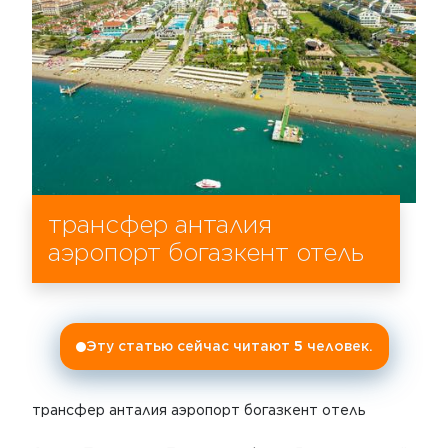
трансфер анталия
аэропорт богазкент отель
Эту статью сейчас читают
5
человек.
трансфер анталия аэропорт богазкент отель